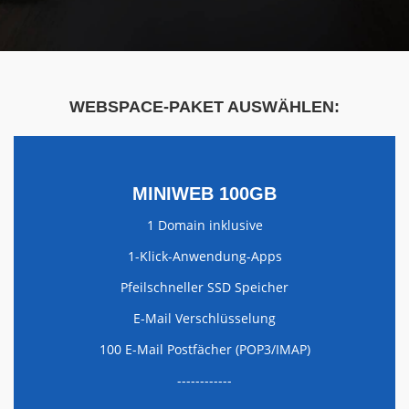
WEBSPACE-PAKET AUSWÄHLEN:
MINIWEB 100GB
1 Domain inklusive
1-Klick-Anwendung-Apps
Pfeilschneller SSD Speicher
E-Mail Verschlüsselung
100 E-Mail Postfächer (POP3/IMAP)
------------