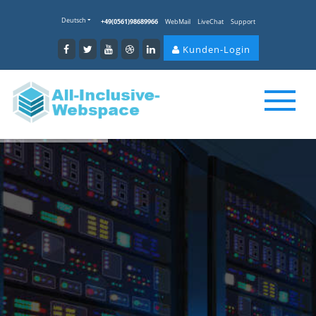
Deutsch
+49(0561)98689966
WebMail
LiveChat
Support
Kunden-Login