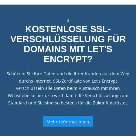
1
1-KLICK-ANWENDUNG-
APPS
Die 1-Klick-Anwendung-Apps ermöglicht es Ihnen viele
Programme wie Mambo, Wordpress, Typo3, Joomla, Drupal,
Shopsysteme usw.mit wenigen Mausklicks ohne
Programmierkenntnisse zu installieren,per Mausklick wird Ihr
normales Webspace-Paket zu einem Onlineshop, Blog, CMS
oder einer Galerie. Wählen Sie aus über 109 Anwendungen,
die Installation erfolgt automatisch, sogar automatische
Sicherheitsupdates & Updates der Anwendung und Importe
aus bestehenden Installationen sind möglich.
Mehr Informationen